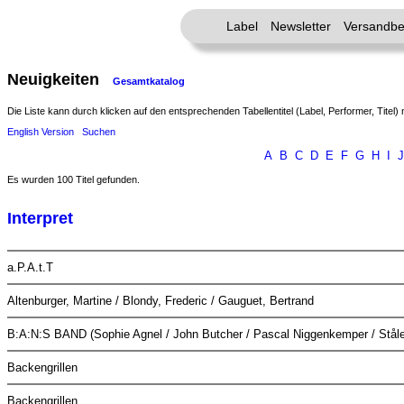
Label
Newsletter
Versandbe
Neuigkeiten
Gesamtkatalog
Die Liste kann durch klicken auf den entsprechenden Tabellentitel (Label, Performer, Titel) 
English Version
Suchen
A
B
C
D
E
F
G
H
I
J
Es wurden 100 Titel gefunden.
Interpret
a.P.A.t.T
Altenburger, Martine / Blondy, Frederic / Gauguet, Bertrand
B:A:N:S BAND (Sophie Agnel / John Butcher / Pascal Niggenkemper / Ståle
Backengrillen
Backengrillen