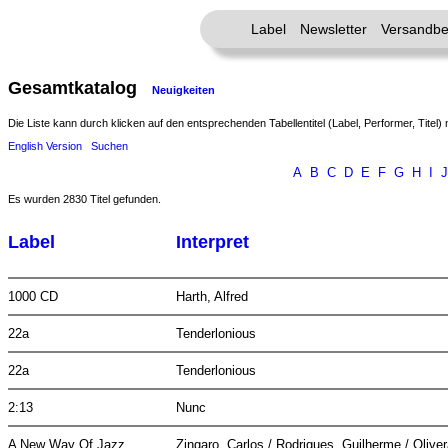
Label
Newsletter
Versandbe
Gesamtkatalog
Neuigkeiten
Die Liste kann durch klicken auf den entsprechenden Tabellentitel (Label, Performer, Titel) 
English Version
Suchen
A
B
C
D
E
F
G
H
I
J
Es wurden 2830 Titel gefunden.
Label
Interpret
1000 CD
Harth, Alfred
22a
Tenderlonious
22a
Tenderlonious
2:13
Nunc
A New Way Of Jazz
Zingaro, Carlos / Rodrigues, Guilherme / Olive