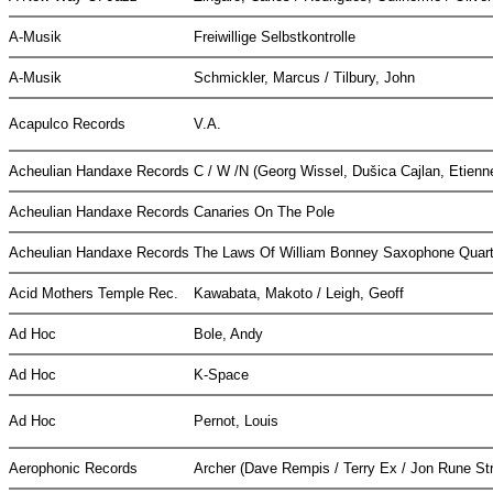
A-Musik
Freiwillige Selbstkontrolle
A-Musik
Schmickler, Marcus / Tilbury, John
Acapulco Records
V.A.
Acheulian Handaxe Records
C / W /N (Georg Wissel, Dušica Cajlan, Etienn
Acheulian Handaxe Records
Canaries On The Pole
Acheulian Handaxe Records
The Laws Of William Bonney Saxophone Quar
Acid Mothers Temple Rec.
Kawabata, Makoto / Leigh, Geoff
Ad Hoc
Bole, Andy
Ad Hoc
K-Space
Ad Hoc
Pernot, Louis
Aerophonic Records
Archer (Dave Rempis / Terry Ex / Jon Rune St