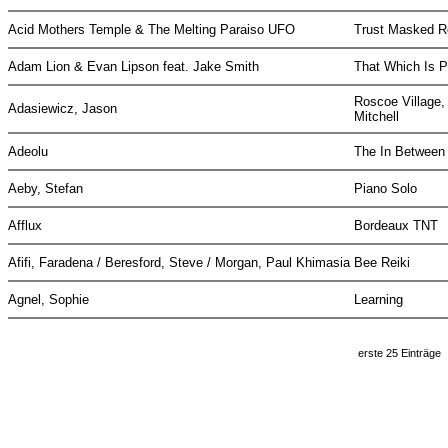
Acid Mothers Temple & The Melting Paraiso UFO
Trust Masked R
Adam Lion & Evan Lipson feat. Jake Smith
That Which Is P
Roscoe Village,
Adasiewicz, Jason
Mitchell
Adeolu
The In Betwee
Aeby, Stefan
Piano Solo
Afflux
Bordeaux TNT
Afifi, Faradena / Beresford, Steve / Morgan, Paul Khimasia
Bee Reiki
Agnel, Sophie
Learning
erste 25 Einträge