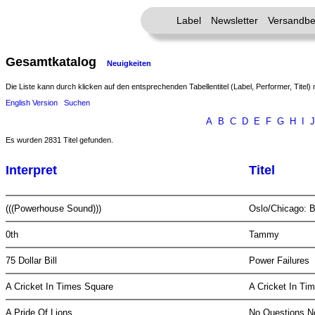
Label
Newsletter
Versandbe
Gesamtkatalog
Neuigkeiten
Die Liste kann durch klicken auf den entsprechenden Tabellentitel (Label, Performer, Titel) 
English Version
Suchen
A
B
C
D
E
F
G
H
I
J
Es wurden 2831 Titel gefunden.
Interpret
Titel
(((Powerhouse Sound)))
Oslo/Chicago: 
0th
Tammy
75 Dollar Bill
Power Failures
A Cricket In Times Square
A Cricket In T
A Pride Of Lions
No Questions 