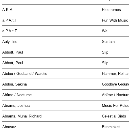
A.K.A.
Electromes
a.P.A.t.T
Fun With Musi
a.P.A.t.T.
We
Aaly Trio
Sustain
Abbott, Paul
Slip
Abbott, Paul
Slip
Abdou / Gouband / Warelis
Hammer, Roll a
Abdou, Sakina
Goodbye Grou
Abîme / Nocturne
Abîme / Noctur
Abrams, Joshua
Music For Pulse
Abrams, Muhal Richard
Celestial Birds
Abrasaz
Biraminket