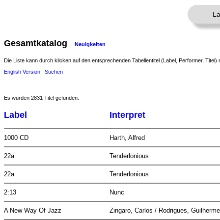
La
Gesamtkatalog
Neuigkeiten
Die Liste kann durch klicken auf den entsprechenden Tabellentitel (Label, Performer, Titel) 
English Version
Suchen
Es wurden 2831 Titel gefunden.
Label
Interpret
1000 CD
Harth, Alfred
22a
Tenderlonious
22a
Tenderlonious
2:13
Nunc
A New Way Of Jazz
Zingaro, Carlos / Rodrigues, Guilherme