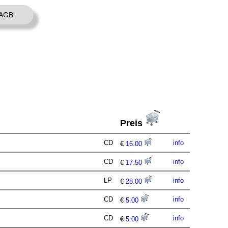
AGB
Preis
CD
info
€
16.00
CD
info
€
17.50
LP
info
€
28.00
CD
info
€
5.00
CD
info
€
5.00