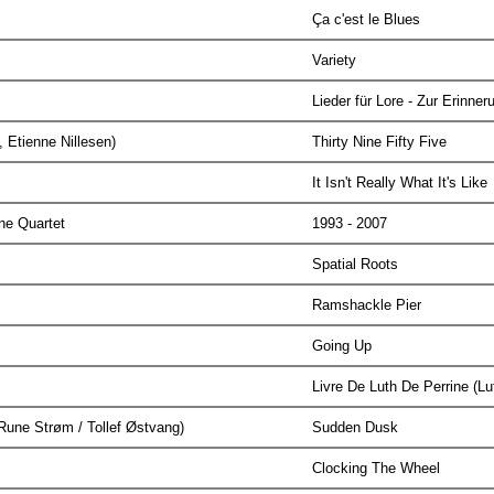
Ça c'est le Blues
Variety
Lieder für Lore - Zur Erinne
, Etienne Nillesen)
Thirty Nine Fifty Five
It Isn't Really What It's Like
ne Quartet
1993 - 2007
Spatial Roots
Ramshackle Pier
Going Up
Livre De Luth De Perrine (L
 Rune Strøm / Tollef Østvang)
Sudden Dusk
Clocking The Wheel