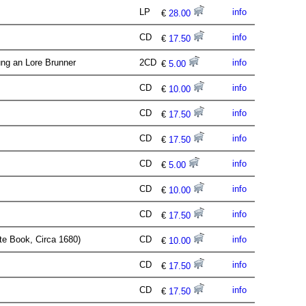
LP
info
€
28.00
CD
info
€
17.50
rung an Lore Brunner
2CD
info
€
5.00
CD
info
€
10.00
CD
info
€
17.50
CD
info
€
17.50
CD
info
€
5.00
CD
info
€
10.00
CD
info
€
17.50
ute Book, Circa 1680)
CD
info
€
10.00
CD
info
€
17.50
CD
info
€
17.50