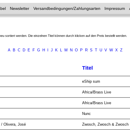
bel
Newsletter
Versandbedingungen/Zahlungsarten
Impressum
neu sortiert werden. Die einzelnen Titel können durch klicken auf den Preis bestellt werden.
A
B
C
D
E
F
G
H
I
J
K
L
M
N
O
P
R
S
T
U
V
W
X
Z
Titel
eShip sum
Africa/Brass Live
Africa/Brass Live
Nunc
 / Olivera, José
Zwosch, Zwosch & Zwosch