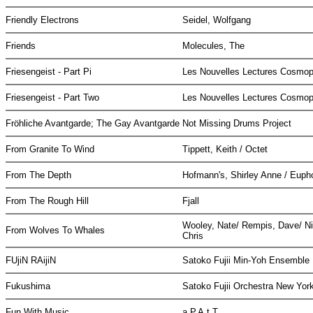
Friendly Electrons
Seidel, Wolfgang
Friends
Molecules, The
Friesengeist - Part Pi
Les Nouvelles Lectures Cosmop
Friesengeist - Part Two
Les Nouvelles Lectures Cosmop
Fröhliche Avantgarde; The Gay Avantgarde
Not Missing Drums Project
From Granite To Wind
Tippett, Keith / Octet
From The Depth
Hofmann's, Shirley Anne / Euph
From The Rough Hill
Fjall
Wooley, Nate/ Rempis, Dave/ N
From Wolves To Whales
Chris
FUjiN RAijiN
Satoko Fujii Min-Yoh Ensemble
Fukushima
Satoko Fujii Orchestra New Yor
Fun With Music
a.P.A.t.T