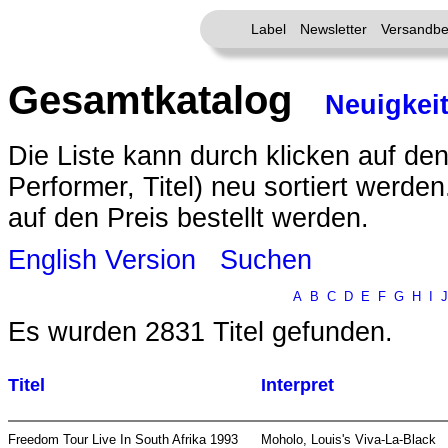
Label
Newsletter
Versandbe
Gesamtkatalog
Neuigkei
Die Liste kann durch klicken auf den
Performer, Titel) neu sortiert werde
auf den Preis bestellt werden.
English Version
Suchen
A
B
C
D
E
F
G
H
I
J
Es wurden 2831 Titel gefunden.
Titel
Interpret
Freedom Tour Live In South Afrika 1993
Moholo, Louis's Viva-La-Black