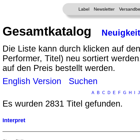
Label
Newsletter
Versandbe
Gesamtkatalog
Neuigkei
Die Liste kann durch klicken auf den
Performer, Titel) neu sortiert werde
auf den Preis bestellt werden.
English Version
Suchen
A
B
C
D
E
F
G
H
I
J
Es wurden 2831 Titel gefunden.
Interpret