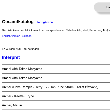
La
Gesamtkatalog
Neuigkeiten
Die Liste kann durch klicken auf den entsprechenden Tabellentitel (Label, Performer, Titel) 
English Version
Suchen
Es wurden 2831 Titel gefunden.
Interpret
Arashi with Takeo Moriyama
Arashi with Takeo Moriyama
Archer (Dave Rempis / Terry Ex / Jon Rune Strøm / Tollef Østvang)
Archer / Keeffe / Pyne
Archer, Martin