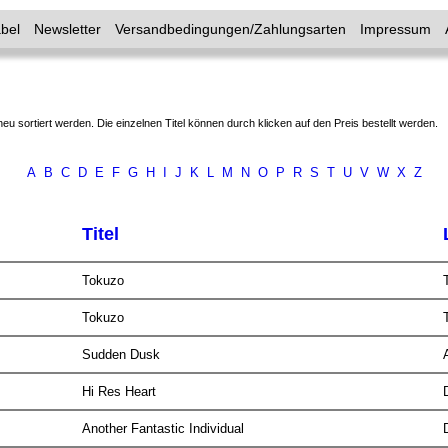
bel
Newsletter
Versandbedingungen/Zahlungsarten
Impressum
neu sortiert werden. Die einzelnen Titel können durch klicken auf den Preis bestellt werden.
A
B
C
D
E
F
G
H
I
J
K
L
M
N
O
P
R
S
T
U
V
W
X
Z
Titel
Tokuzo
Tokuzo
Sudden Dusk
Hi Res Heart
Another Fantastic Individual