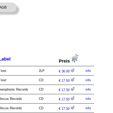
AGB
Label
Preis
Trost
2LP
info
€
36.00
Trost
CD
info
€
17.50
Aerophonic Records
CD
info
€
17.50
Discus Records
CD
info
€
17.50
Discus Records
CD
info
€
17.50