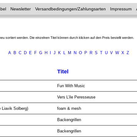
bel
Newsletter
Versandbedingungen/Zahlungsarten
Impressum
neu sortiert werden. Die einzelnen Titel können durch klicken auf den Preis bestellt werden.
A
B
C
D
E
F
G
H
I
J
K
L
M
N
O
P
R
S
T
U
V
W
X
Z
Titel
Fun With Music
Vers L'ile Peresseuse
 Liavik Solberg)
foam & mesh
Backengrillen
Backengrillen