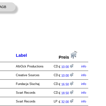
AGB
Label
Preis
AltrOck Productions
CD
info
€
10.00
Creative Sources
CD
info
€
10.00
Fundacja Sluchaj
CD
info
€
16.50
Svart Records
CD
info
€
18.50
Svart Records
LP
info
€
32.00