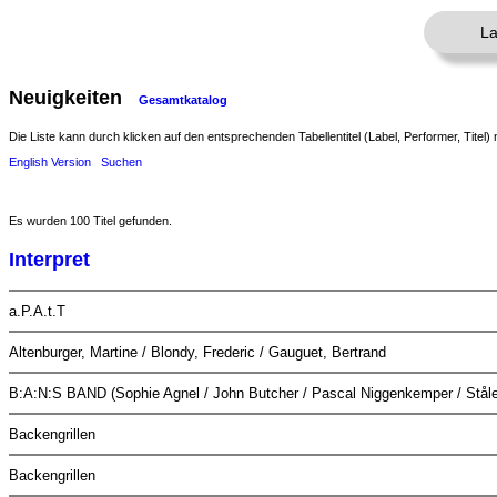
La
Neuigkeiten
Gesamtkatalog
Die Liste kann durch klicken auf den entsprechenden Tabellentitel (Label, Performer, Titel) 
English Version
Suchen
Es wurden 100 Titel gefunden.
Interpret
a.P.A.t.T
Altenburger, Martine / Blondy, Frederic / Gauguet, Bertrand
B:A:N:S BAND (Sophie Agnel / John Butcher / Pascal Niggenkemper / Ståle
Backengrillen
Backengrillen