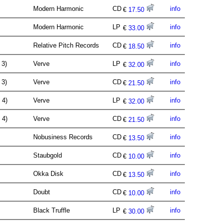
Modern Harmonic
CD
info
€
17.50
Modern Harmonic
LP
info
€
33.00
Relative Pitch Records
CD
info
€
18.50
. 3)
Verve
LP
info
€
32.00
. 3)
Verve
CD
info
€
21.50
. 4)
Verve
LP
info
€
32.00
. 4)
Verve
CD
info
€
21.50
Nobusiness Records
CD
info
€
13.50
Staubgold
CD
info
€
10.00
Okka Disk
CD
info
€
13.50
Doubt
CD
info
€
10.00
Black Truffle
LP
info
€
30.00