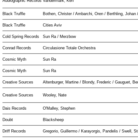
Audiographic Records
Vandermark, Ken
Black Truffle
Bothen, Christer / Ambarchi, Oren / Berthling, Johan 
Black Truffle
Cities Aviv
Cold Spring Records
Sun Ra / Merzbow
Conrad Records
Circulasione Totale Orchestra
Cosmic Myth
Sun Ra
Cosmic Myth
Sun Ra
Creative Sources
Altenburger, Martine / Blondy, Frederic / Gauguet, B
Creative Sources
Wooley, Nate
Dais Records
O'Malley, Stephen
Doubt
Blacksheep
Driff Records
Gregorio, Guillermo / Karayorgis, Pandelis / Swell, 