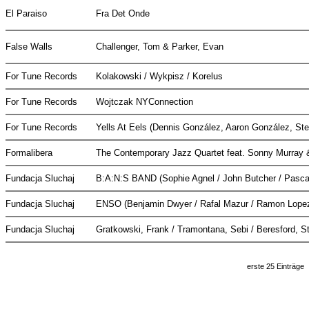
El Paraiso
Fra Det Onde
False Walls
Challenger, Tom & Parker, Evan
For Tune Records
Kolakowski / Wykpisz / Korelus
For Tune Records
Wojtczak NYConnection
For Tune Records
Yells At Eels (Dennis González, Aaron González, St
Formalibera
The Contemporary Jazz Quartet feat. Sonny Murray
Fundacja Sluchaj
B:A:N:S BAND (Sophie Agnel / John Butcher / Pascal
Fundacja Sluchaj
ENSO (Benjamin Dwyer / Rafal Mazur / Ramon Lope
Fundacja Sluchaj
Gratkowski, Frank / Tramontana, Sebi / Beresford, 
erste 25 Einträge