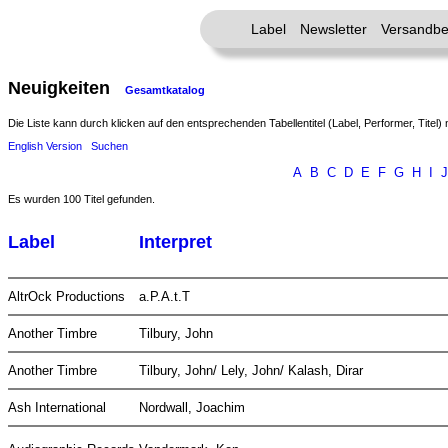
Label
Newsletter
Versandbe
Neuigkeiten
Gesamtkatalog
Die Liste kann durch klicken auf den entsprechenden Tabellentitel (Label, Performer, Titel) 
English Version
Suchen
A
B
C
D
E
F
G
H
I
J
Es wurden 100 Titel gefunden.
Label
Interpret
AltrOck Productions
a.P.A.t.T
Another Timbre
Tilbury, John
Another Timbre
Tilbury, John/ Lely, John/ Kalash, Dirar
Ash International
Nordwall, Joachim