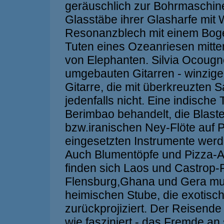
geräuschlich zur Bohrmaschine 
Glasstäbe ihrer Glasharfe mit 
Resonanzblech mit einem Bogen
Tuten eines Ozeanriesen mitte
von Elephanten. Silvia Ocougne
umgebauten Gitarren - winzige
Gitarre, die mit überkreuzten Sa
jedenfalls nicht. Eine indische
Berimbao behandelt, die Blast
bzw.iranischen Ney-Flöte auf 
eingesetzten Instrumente wer
Auch Blumentöpfe und Pizza-
finden sich Laos und Castrop-
Flensburg,Ghana und Gera mus
heimischen Stube, die exotisch
zurückprojiziert. Der Reisende
wie fasziniert - das Fremde an 