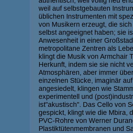
authentisch, weil völlig neu e
weil auf selbstgebauten Instru
üblichen Instrumenten mit spez
von Musikern erzeugt, die sich
selbst angeeignet haben; sie ist
Anwesenheit in einer Großstadt
metropolitane Zentren als Leb
klingt die Musik von Armchair T
Herkunft, indem sie sie nicht ve
Atmosphären, aber immer über
einzelnen Stücke, imaginär au
angesiedelt, klingen wie Stam
experimentell und (post)industri
ist"akustisch". Das Cello von 
gespickt, klingt wie die Mbira,
PVC-Rohre von Werner Durand
Plastiktütenmembranen und S