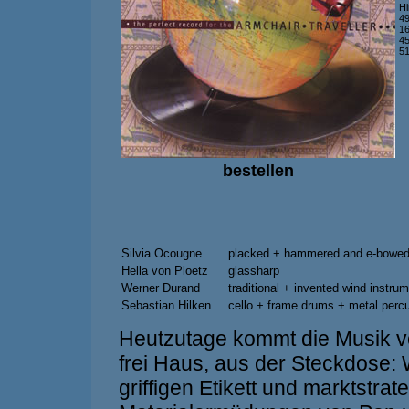
Hi
49
16
45
51
bestellen
Silvia Ocougne
placked + hammered and e-bowed g
Hella von Ploetz
glassharp
Werner Durand
traditional + invented wind instru
Sebastian Hilken
cello + frame drums + metal perc
Heutzutage kommt die Musik 
frei Haus, aus der Steckdose:
griffigen Etikett und marktstra