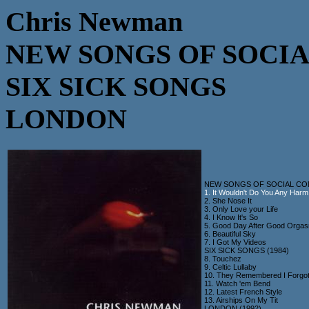
Chris Newman
NEW SONGS OF SOCI
SIX SICK SONGS
LONDON
NEW SONGS OF SOCIAL CON
1. It Wouldn't Do You Any Harm
2. She Nose It
3. Only Love your Life
4. I Know It's So
5. Good Day After Good Orga
6. Beautiful Sky
7. I Got My Videos
SIX SICK SONGS (1984)
8. Touchez
9. Celtic Lullaby
10. They Remembered I Forgo
11. Watch 'em Bend
12. Latest French Style
13. Airships On My Tit
LONDON (1992)