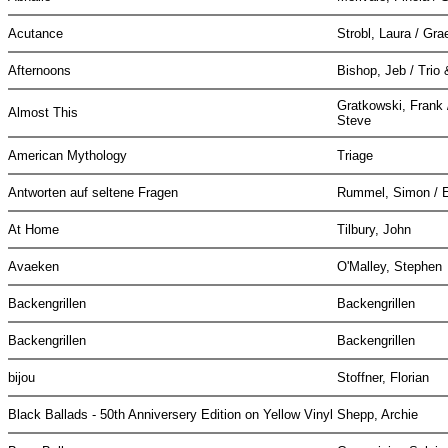
Acutance
Strobl, Laura / Gr
Afternoons
Bishop, Jeb / Trio
Gratkowski, Frank 
Almost This
Steve
American Mythology
Triage
Antworten auf seltene Fragen
Rummel, Simon /
At Home
Tilbury, John
Avaeken
O'Malley, Stephen
Backengrillen
Backengrillen
Backengrillen
Backengrillen
bijou
Stoffner, Florian
Black Ballads - 50th Anniversery Edition on Yellow Vinyl
Shepp, Archie