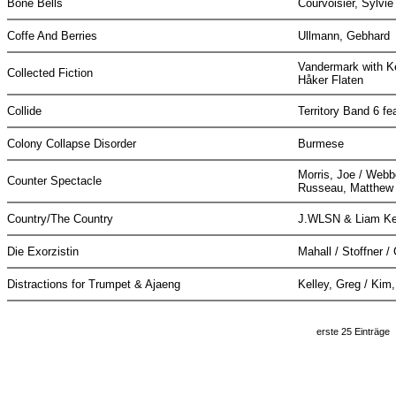
Bone Bells
Courvoisier, Sylvi
Coffe And Berries
Ullmann, Gebhard
Vandermark with Ke
Collected Fiction
Håker Flaten
Collide
Territory Band 6 f
Colony Collapse Disorder
Burmese
Morris, Joe / Webb
Counter Spectacle
Russeau, Matthe
Country/The Country
J.WLSN & Liam K
Die Exorzistin
Mahall / Stoffner /
Distractions for Trumpet & Ajaeng
Kelley, Greg / Kim
erste 25 Einträge