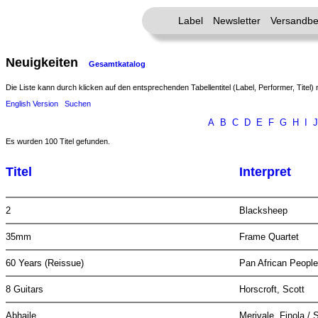
Label
Newsletter
Versandbe
Neuigkeiten
Gesamtkatalog
Die Liste kann durch klicken auf den entsprechenden Tabellentitel (Label, Performer, Titel) 
English Version
Suchen
A
B
C
D
E
F
G
H
I
J
Es wurden 100 Titel gefunden.
Titel
Interpret
2
Blacksheep
35mm
Frame Quartet
60 Years (Reissue)
Pan African Peopl
8 Guitars
Horscroft, Scott
Abhaile
Merivale, Finola / 