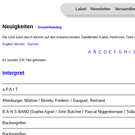
Label
Newsletter
Versandbe
Neuigkeiten
Gesamtkatalog
Die Liste kann durch klicken auf den entsprechenden Tabellentitel (Label, Performer, Titel) 
English Version
Suchen
A
B
C
D
E
F
G
H
I
J
Es wurden 100 Titel gefunden.
Interpret
a.P.A.t.T
Altenburger, Martine / Blondy, Frederic / Gauguet, Bertrand
B:A:N:S BAND (Sophie Agnel / John Butcher / Pascal Niggenkemper / Ståle
Backengrillen
Backengrillen