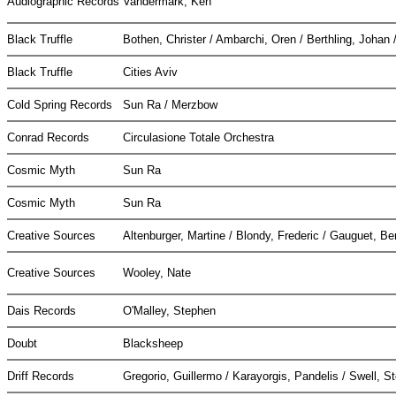
Audiographic Records
Vandermark, Ken
Black Truffle
Bothen, Christer / Ambarchi, Oren / Berthling, Johan 
Black Truffle
Cities Aviv
Cold Spring Records
Sun Ra / Merzbow
Conrad Records
Circulasione Totale Orchestra
Cosmic Myth
Sun Ra
Cosmic Myth
Sun Ra
Creative Sources
Altenburger, Martine / Blondy, Frederic / Gauguet, B
Creative Sources
Wooley, Nate
Dais Records
O'Malley, Stephen
Doubt
Blacksheep
Driff Records
Gregorio, Guillermo / Karayorgis, Pandelis / Swell, 