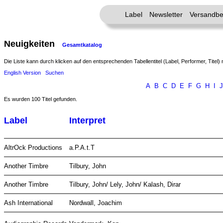
Label
Newsletter
Versandbe
Neuigkeiten
Gesamtkatalog
Die Liste kann durch klicken auf den entsprechenden Tabellentitel (Label, Performer, Titel) 
English Version
Suchen
A
B
C
D
E
F
G
H
I
J
Es wurden 100 Titel gefunden.
Label
Interpret
AltrOck Productions
a.P.A.t.T
Another Timbre
Tilbury, John
Another Timbre
Tilbury, John/ Lely, John/ Kalash, Dirar
Ash International
Nordwall, Joachim