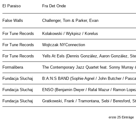
El Paraiso
Fra Det Onde
False Walls
Challenger, Tom & Parker, Evan
For Tune Records
Kolakowski / Wykpisz / Korelus
For Tune Records
Wojtczak NYConnection
For Tune Records
Yells At Eels (Dennis González, Aaron González, St
Formalibera
The Contemporary Jazz Quartet feat. Sonny Murray
Fundacja Sluchaj
B:A:N:S BAND (Sophie Agnel / John Butcher / Pascal
Fundacja Sluchaj
ENSO (Benjamin Dwyer / Rafal Mazur / Ramon Lope
Fundacja Sluchaj
Gratkowski, Frank / Tramontana, Sebi / Beresford, 
erste 25 Einträge