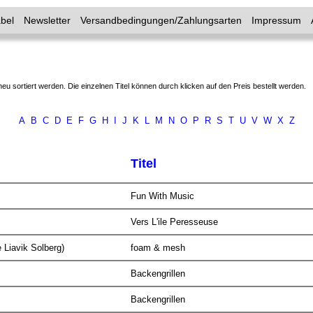
bel
Newsletter
Versandbedingungen/Zahlungsarten
Impressum
neu sortiert werden. Die einzelnen Titel können durch klicken auf den Preis bestellt werden.
A
B
C
D
E
F
G
H
I
J
K
L
M
N
O
P
R
S
T
U
V
W
X
Z
Titel
Fun With Music
Vers L'ile Peresseuse
 Liavik Solberg)
foam & mesh
Backengrillen
Backengrillen