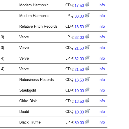
Modern Harmonic
CD
info
€
17.50
Modern Harmonic
LP
info
€
33.00
Relative Pitch Records
CD
info
€
18.50
. 3)
Verve
LP
info
€
32.00
. 3)
Verve
CD
info
€
21.50
. 4)
Verve
LP
info
€
32.00
. 4)
Verve
CD
info
€
21.50
Nobusiness Records
CD
info
€
13.50
Staubgold
CD
info
€
10.00
Okka Disk
CD
info
€
13.50
Doubt
CD
info
€
10.00
Black Truffle
LP
info
€
30.00