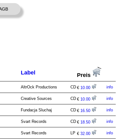
AGB
Label
Preis
AltrOck Productions
CD
info
€
10.00
Creative Sources
CD
info
€
10.00
Fundacja Sluchaj
CD
info
€
16.50
Svart Records
CD
info
€
18.50
Svart Records
LP
info
€
32.00