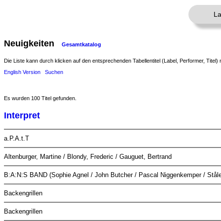
La
Neuigkeiten
Gesamtkatalog
Die Liste kann durch klicken auf den entsprechenden Tabellentitel (Label, Performer, Titel) 
English Version
Suchen
Es wurden 100 Titel gefunden.
Interpret
a.P.A.t.T
Altenburger, Martine / Blondy, Frederic / Gauguet, Bertrand
B:A:N:S BAND (Sophie Agnel / John Butcher / Pascal Niggenkemper / Ståle
Backengrillen
Backengrillen