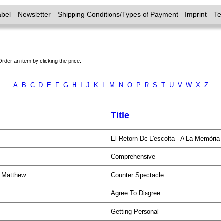
abel
Newsletter
Shipping Conditions/Types of Payment
Imprint
T
Order an item by clicking the price.
A
B
C
D
E
F
G
H
I
J
K
L
M
N
O
P
R
S
T
U
V
W
X
Z
Title
El Retorn De L'escolta - A La Memòria
Comprehensive
u, Matthew
Counter Spectacle
Agree To Diagree
Getting Personal