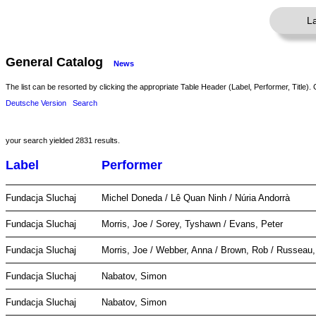
L
General Catalog
News
The list can be resorted by clicking the appropriate Table Header (Label, Performer, Title). 
Deutsche Version
Search
your search yielded 2831 results.
Label
Performer
Fundacja Sluchaj
Michel Doneda / Lê Quan Ninh / Núria Andorrà
Fundacja Sluchaj
Morris, Joe / Sorey, Tyshawn / Evans, Peter
Fundacja Sluchaj
Morris, Joe / Webber, Anna / Brown, Rob / Russea
Fundacja Sluchaj
Nabatov, Simon
Fundacja Sluchaj
Nabatov, Simon