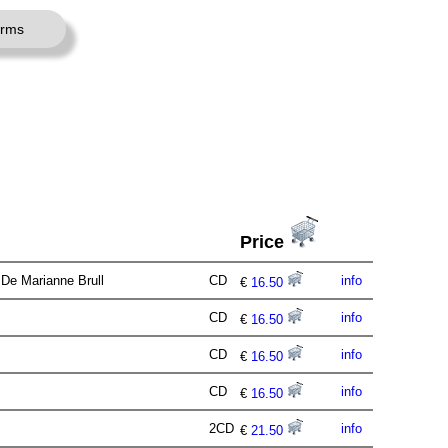
erms
Price
 De Marianne Brull
CD
info
€
16.50
CD
info
€
16.50
CD
info
€
16.50
CD
info
€
16.50
2CD
info
€
21.50