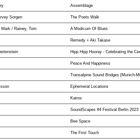
ney
Assemblage
Harvey Sorgen
The Poets Walk
s, Mark / Rainey, Tom
A Modicum Of Blues
Remedy + Aki Takase
ertenstein
Hipp Hipp Hooray - Celebrating the Ce
Peace And Happiness
Transalpine Sound Bridges [Munich-M
iksson
Ephemeral Locations
Kairos
SoundScapes #4 Festival Berlin 2023
Bee Space
The First Touch