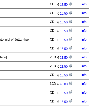
CD
info
€
16.50
CD
info
€
16.50
CD
info
€
16.50
CD
info
€
16.50
ntennial of Jutta Hipp
CD
info
€
16.50
CD
info
€
16.50
ilano]
2CD
info
€
21.50
2CD
info
€
21.50
CD
info
€
16.50
3CD
info
€
40.00
CD
info
€
16.50
CD
info
€
16.50