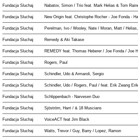
Fundacja Sluchaj
Nabatov, Simon / Trio feat. Mark Helias & Tom Rai
Fundacja Sluchaj
New Origin feat. Christophe Rocher - Joe Fonda - 
Fundacja Sluchaj
Perelman, Ivo / Wooley, Nate / Moran, Matt / Helia
Fundacja Sluchaj
Remedy & Aki Takase
Fundacja Sluchaj
REMEDY feat. Thomas Heberer / Joe Fonda / Joe H
Fundacja Sluchaj
Rogers, Paul
Fundacja Sluchaj
Schindler, Udo & Armaroli, Sergio
Fundacja Sluchaj
Schindler, Udo / Rogers, Paul / feat. Erik Zwang Er
Fundacja Sluchaj
Schlippenbach - Narvesen Duo
Fundacja Sluchaj
Sjöström, Harri / & 18 Muscians
Fundacja Sluchaj
VoiceACT feat Jim Black
Fundacja Sluchaj
Watts, Trevor / Guy, Barry / Lopez, Ramon