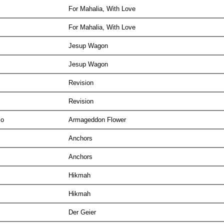
t
For Mahalia, With Love
t
For Mahalia, With Love
t
Jesup Wagon
t
Jesup Wagon
Revision
Revision
io
Armageddon Flower
Anchors
Anchors
Hikmah
Hikmah
Der Geier