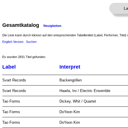
La
Gesamtkatalog
Neuigkeiten
Die Liste kann durch klicken auf den entsprechenden Tabellentitel (Label, Performer, Titel) 
English Version
Suchen
Es wurden 2831 Titel gefunden.
Label
Interpret
Svart Records
Backengrillen
Svart Records
Haarla, Iro / Electric Ensemble
Tao Forms
Dickey, Whit / Quartet
Tao Forms
DoYeon Kim
Tao Forms
DoYeon Kim