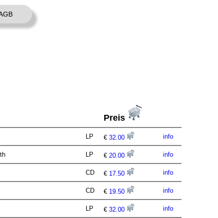
AGB
Preis
LP
info
€
32.00
rth
LP
info
€
20.00
CD
info
€
17.50
CD
info
€
19.50
LP
info
€
32.00