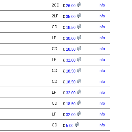
2CD
info
€
26.00
2LP
info
€
35.00
CD
info
€
18.50
LP
info
€
30.00
CD
info
€
18.50
LP
info
€
32.00
CD
info
€
18.50
CD
info
€
18.50
LP
info
€
32.00
CD
info
€
18.50
LP
info
€
32.00
CD
info
€
5.00