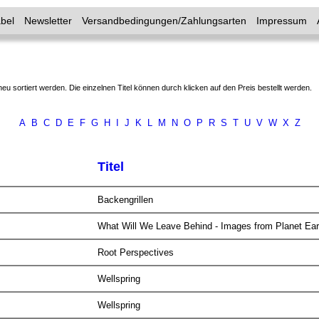
bel
Newsletter
Versandbedingungen/Zahlungsarten
Impressum
neu sortiert werden. Die einzelnen Titel können durch klicken auf den Preis bestellt werden.
A
B
C
D
E
F
G
H
I
J
K
L
M
N
O
P
R
S
T
U
V
W
X
Z
Titel
Backengrillen
What Will We Leave Behind - Images from Planet Ea
Root Perspectives
Wellspring
Wellspring