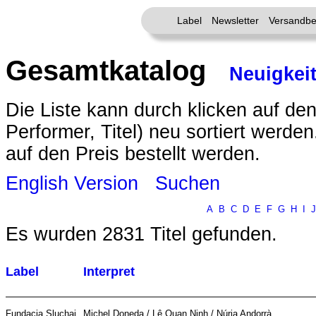
Label
Newsletter
Versandbe
Gesamtkatalog
Neuigkei
Die Liste kann durch klicken auf den
Performer, Titel) neu sortiert werde
auf den Preis bestellt werden.
English Version
Suchen
A
B
C
D
E
F
G
H
I
J
Es wurden 2831 Titel gefunden.
Label
Interpret
Fundacja Sluchaj
Michel Doneda / Lê Quan Ninh / Núria Andorrà