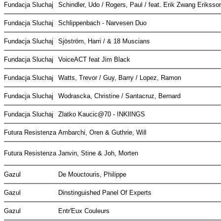
Fundacja Sluchaj
Schindler, Udo / Rogers, Paul / feat. Erik Zwang Erikss
Fundacja Sluchaj
Schlippenbach - Narvesen Duo
Fundacja Sluchaj
Sjöström, Harri / & 18 Muscians
Fundacja Sluchaj
VoiceACT feat Jim Black
Fundacja Sluchaj
Watts, Trevor / Guy, Barry / Lopez, Ramon
Fundacja Sluchaj
Wodrascka, Christine / Santacruz, Bernard
Fundacja Sluchaj
Zlatko Kaucic@70 - INKlINGS
Futura Resistenza
Ambarchi, Oren & Guthrie, Will
Futura Resistenza
Janvin, Stine & Joh, Morten
Gazul
De Mouctouris, Philippe
Gazul
Dinstinguished Panel Of Experts
Gazul
Entr'Eux Couleurs