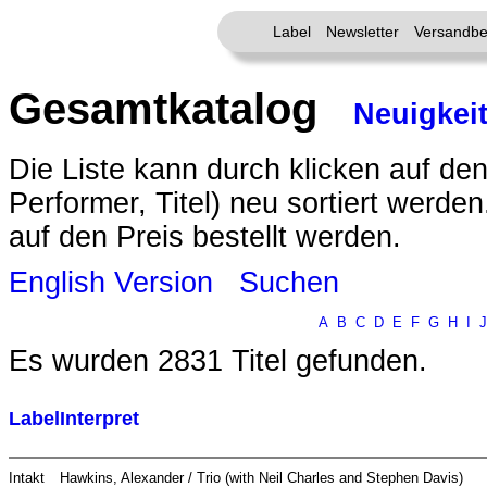
Label
Newsletter
Versandbe
Gesamtkatalog
Neuigkei
Die Liste kann durch klicken auf den
Performer, Titel) neu sortiert werde
auf den Preis bestellt werden.
English Version
Suchen
A
B
C
D
E
F
G
H
I
J
Es wurden 2831 Titel gefunden.
Label
Interpret
Intakt
Hawkins, Alexander / Trio (with Neil Charles and Stephen Davis)