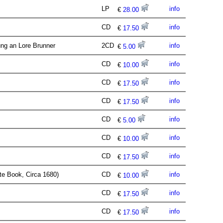
LP
info
€
28.00
CD
info
€
17.50
rung an Lore Brunner
2CD
info
€
5.00
CD
info
€
10.00
CD
info
€
17.50
CD
info
€
17.50
CD
info
€
5.00
CD
info
€
10.00
CD
info
€
17.50
ute Book, Circa 1680)
CD
info
€
10.00
CD
info
€
17.50
CD
info
€
17.50