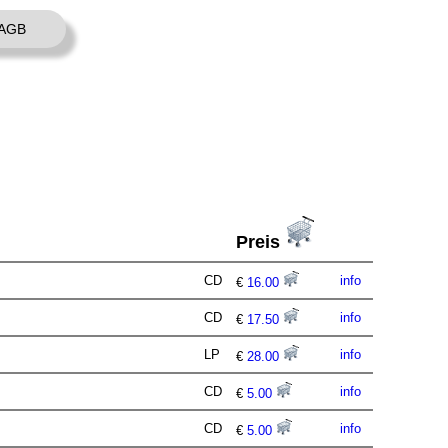
AGB
Preis
CD
info
€
16.00
CD
info
€
17.50
LP
info
€
28.00
CD
info
€
5.00
CD
info
€
5.00