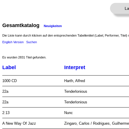
La
Gesamtkatalog
Neuigkeiten
Die Liste kann durch klicken auf den entsprechenden Tabellentitel (Label, Performer, Titel) 
English Version
Suchen
Es wurden 2831 Titel gefunden.
Label
Interpret
1000 CD
Harth, Alfred
22a
Tenderlonious
22a
Tenderlonious
2:13
Nunc
A New Way Of Jazz
Zingaro, Carlos / Rodrigues, Guilherme