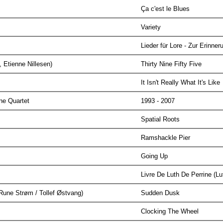
Ça c'est le Blues
Variety
Lieder für Lore - Zur Erinne
, Etienne Nillesen)
Thirty Nine Fifty Five
It Isn't Really What It's Like
ne Quartet
1993 - 2007
Spatial Roots
Ramshackle Pier
Going Up
Livre De Luth De Perrine (L
 Rune Strøm / Tollef Østvang)
Sudden Dusk
Clocking The Wheel