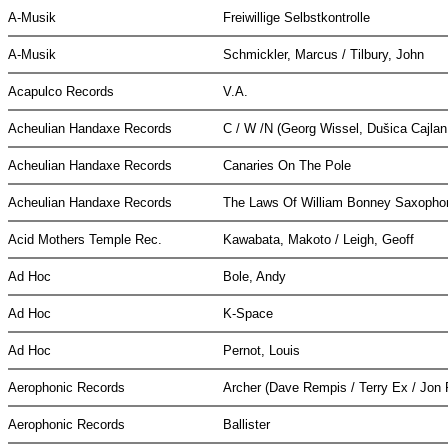
A-Musik
Freiwillige Selbstkontrolle
A-Musik
Schmickler, Marcus / Tilbury, John
Acapulco Records
V.A.
Acheulian Handaxe Records
C / W /N (Georg Wissel, Dušica Cajlan
Acheulian Handaxe Records
Canaries On The Pole
Acheulian Handaxe Records
The Laws Of William Bonney Saxopho
Acid Mothers Temple Rec.
Kawabata, Makoto / Leigh, Geoff
Ad Hoc
Bole, Andy
Ad Hoc
K-Space
Ad Hoc
Pernot, Louis
Aerophonic Records
Archer (Dave Rempis / Terry Ex / Jon
Aerophonic Records
Ballister