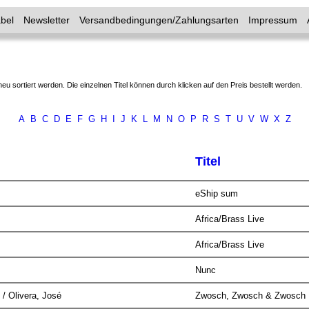
bel
Newsletter
Versandbedingungen/Zahlungsarten
Impressum
neu sortiert werden. Die einzelnen Titel können durch klicken auf den Preis bestellt werden.
A
B
C
D
E
F
G
H
I
J
K
L
M
N
O
P
R
S
T
U
V
W
X
Z
Titel
eShip sum
Africa/Brass Live
Africa/Brass Live
Nunc
 / Olivera, José
Zwosch, Zwosch & Zwosch