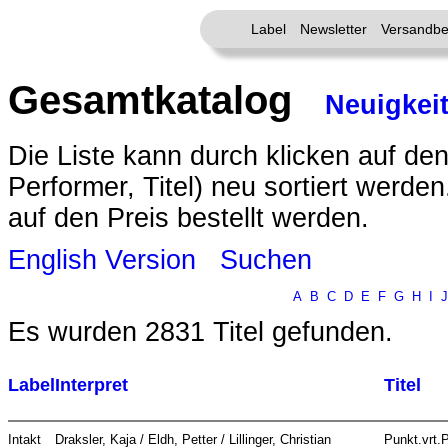
Label
Newsletter
Versandbe
Gesamtkatalog
Neuigkei
Die Liste kann durch klicken auf den
Performer, Titel) neu sortiert werde
auf den Preis bestellt werden.
English Version
Suchen
A
B
C
D
E
F
G
H
I
J
Es wurden 2831 Titel gefunden.
Label
Interpret
Titel
Intakt
Draksler, Kaja / Eldh, Petter / Lillinger, Christian
Punkt.vrt.