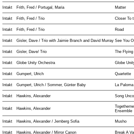
Intakt
Frith, Fred / Portugal, Maria
Matter
Intakt
Frith, Fred / Trio
Closer To 
Intakt
Frith, Fred / Trio
Road
Intakt
Gisler, Dave / Trio with Jaimie Branch and David Murray
See You O
Intakt
Gisler, Dave/ Trio
The Flyin
Intakt
Globe Unity Orchestra
Globe Unit
Intakt
Gumpert, Ulrich
Quartette
Intakt
Gumpert, Ulrich / Sommer, Günter Baby
La Palom
Intakt
Hawkins, Alexander
Song Unco
Togetherne
Intakt
Hawkins, Alexander
Ensemble
Intakt
Hawkins, Alexander / Jernberg Sofia
Musho
Intakt
Hawkins, Alexander / Mirror Canon
Break A V