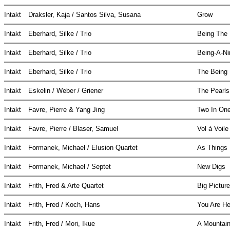
Intakt
Draksler, Kaja / Santos Silva, Susana
Grow
Intakt
Eberhard, Silke / Trio
Being The
Intakt
Eberhard, Silke / Trio
Being-A-N
Intakt
Eberhard, Silke / Trio
The Being
Intakt
Eskelin / Weber / Griener
The Pearl
Intakt
Favre, Pierre & Yang Jing
Two In On
Intakt
Favre, Pierre / Blaser, Samuel
Vol à Voil
Intakt
Formanek, Michael / Elusion Quartet
As Things
Intakt
Formanek, Michael / Septet
New Digs
Intakt
Frith, Fred & Arte Quartet
Big Pictur
Intakt
Frith, Fred / Koch, Hans
You Are H
Intakt
Frith, Fred / Mori, Ikue
A Mountain