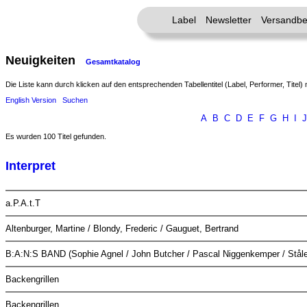
Label
Newsletter
Versandbe
Neuigkeiten
Gesamtkatalog
Die Liste kann durch klicken auf den entsprechenden Tabellentitel (Label, Performer, Titel) 
English Version
Suchen
A
B
C
D
E
F
G
H
I
J
Es wurden 100 Titel gefunden.
Interpret
a.P.A.t.T
Altenburger, Martine / Blondy, Frederic / Gauguet, Bertrand
B:A:N:S BAND (Sophie Agnel / John Butcher / Pascal Niggenkemper / Ståle
Backengrillen
Backengrillen