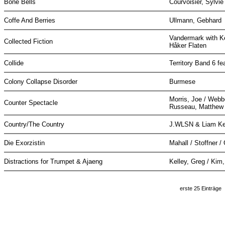
Bone Bells
Courvoisier, Sylvi
Coffe And Berries
Ullmann, Gebhard
Vandermark with Ke
Collected Fiction
Håker Flaten
Collide
Territory Band 6 f
Colony Collapse Disorder
Burmese
Morris, Joe / Webb
Counter Spectacle
Russeau, Matthe
Country/The Country
J.WLSN & Liam K
Die Exorzistin
Mahall / Stoffner /
Distractions for Trumpet & Ajaeng
Kelley, Greg / Kim
erste 25 Einträge