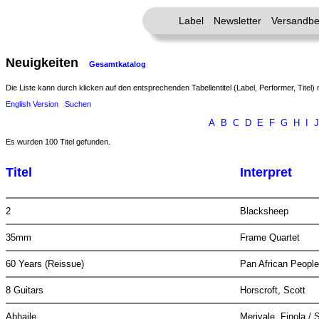
Label
Newsletter
Versandbe
Neuigkeiten
Gesamtkatalog
Die Liste kann durch klicken auf den entsprechenden Tabellentitel (Label, Performer, Titel) 
English Version
Suchen
A
B
C
D
E
F
G
H
I
J
Es wurden 100 Titel gefunden.
Titel
Interpret
2
Blacksheep
35mm
Frame Quartet
60 Years (Reissue)
Pan African Peopl
8 Guitars
Horscroft, Scott
Abhaile
Merivale, Finola / 