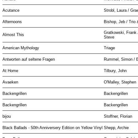
Acutance
Strobl, Laura / Gr
Afternoons
Bishop, Jeb / Trio
Gratkowski, Frank 
Almost This
Steve
American Mythology
Triage
Antworten auf seltene Fragen
Rummel, Simon /
At Home
Tilbury, John
Avaeken
O'Malley, Stephen
Backengrillen
Backengrillen
Backengrillen
Backengrillen
bijou
Stoffner, Florian
Black Ballads - 50th Anniversery Edition on Yellow Vinyl
Shepp, Archie